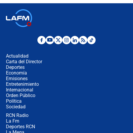
descentralización en Colombia? Esto
respondió el alcalde Eder
Así será la posesión de Abelardo de
la Espriella este 7 de agosto:
cronograma oficial y detalles clave
Desde dermatitis hasta infecciones:
los riesgos de usar cascos de motos
de aplicaciones de transporte
Actualidad
Carta del Director
¿Cómo comprar dólares desde el
Deportes
celular? Requisitos, pasos y
Economía
recomendaciones
Emisiones
Entretenimiento
Internacional
Las seis de las 6 con Juan Lozano |
Orden Público
jueves 6 de agosto de 2026
Política
Sociedad
RCN Radio
Posesión de Abelardo De La Espriella
La Fm
en Cali: ¿qué pasará con los
congresistas del Pacto Histórico que
Deportes RCN
no asistirán?
La Mega