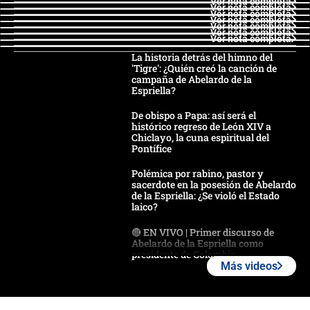
Ver nota completa
Ver nota completa
Ver nota completa
Ver nota completa
Ver nota completa
Ver nota completa
Ver nota completa
La historia detrás del himno del
'Tigre': ¿Quién creó la canción de
campaña de Abelardo de la
Espriella?
De obispo a Papa: así será el
histórico regreso de León XIV a
Chiclayo, la cuna espiritual del
Pontífice
Polémica por rabino, pastor y
sacerdote en la posesión de Abelardo
de la Espriella: ¿Se violó el Estado
laico?
🔴 EN VIVO | Primer discurso de
Abelardo de la Espriella como
presidente de Colombia
Más videos
¿La posesión de Abelardo De la
Espriella en Cali inicia la