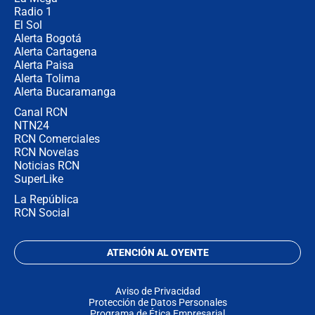
Radio 1
El Sol
Alerta Bogotá
Alerta Cartagena
Alerta Paisa
Alerta Tolima
Alerta Bucaramanga
Canal RCN
NTN24
RCN Comerciales
RCN Novelas
Noticias RCN
SuperLike
La República
RCN Social
ATENCIÓN AL OYENTE
Aviso de Privacidad
Protección de Datos Personales
Programa de Ética Empresarial