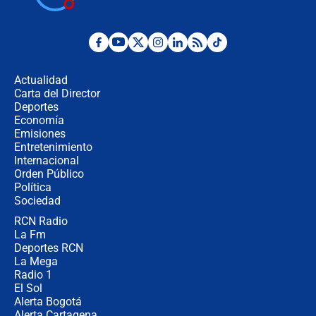
disturbios durante la posesión
"No hubo fraude ni posibilidad de
fraude": Auditoría respondió a
señalamientos de Petro sobre
Actualidad
elección de Abelardo de La Espriella
Carta del Director
Tras su posesión, presidente De la
Deportes
Espriella empieza gira por regiones
Economía
donde perdió
Emisiones
Entretenimiento
Internacional
Las seis de las 6 con Juan Lozano |
Orden Público
miércoles 5 de agosto de 2026
Política
Sociedad
RCN Radio
🔴 EN VIVO | Noticiero La FM con
La Fm
Juan Lozano - 5 de agosto de 2026
Deportes RCN
La Mega
Radio 1
El Sol
Alerta Bogotá
Alerta Cartagena