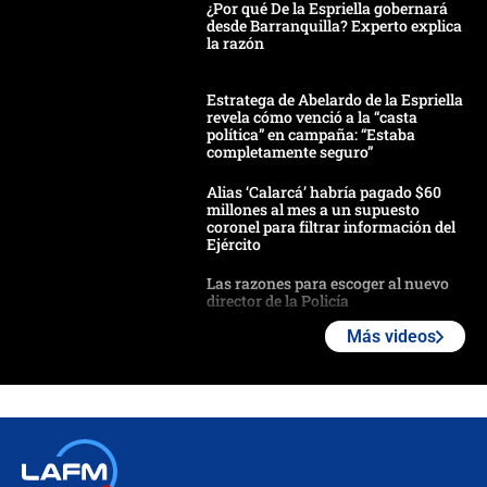
¿Por qué De la Espriella gobernará
desde Barranquilla? Experto explica
la razón
Estratega de Abelardo de la Espriella
revela cómo venció a la “casta
política” en campaña: “Estaba
completamente seguro”
Alias ‘Calarcá’ habría pagado $60
millones al mes a un supuesto
coronel para filtrar información del
Ejército
Las razones para escoger al nuevo
director de la Policía
Más videos
"Prohibir es la salida fácil": ¿Qué
futuro les espera a las cabalgatas en
Colombia?
Ministro de Defensa no descarta el
uso de la UNDMO ante posibles