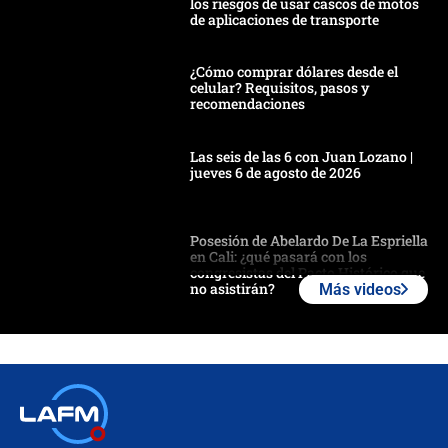
los riesgos de usar cascos de motos
de aplicaciones de transporte
¿Cómo comprar dólares desde el
celular? Requisitos, pasos y
recomendaciones
Las seis de las 6 con Juan Lozano |
jueves 6 de agosto de 2026
Posesión de Abelardo De La Espriella
en Cali: ¿qué pasará con los
congresistas del Pacto Histórico que
no asistirán?
Más videos
Álvaro Uribe asistirá a la posesión y
crece el pulso por la elección del
contralor
🔴 EN VIVO | Noticiero La FM con
Juan Lozano - 6 de agosto de 2026