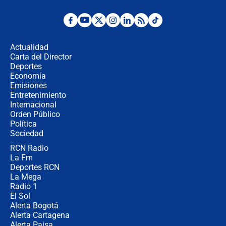
¿Por qué De la Espriella gobernará
desde Barranquilla? Experto explica
la razón
Actualidad
Carta del Director
Estratega de Abelardo de la Espriella
Deportes
revela cómo venció a la “casta
Economía
política” en campaña: “Estaba
Emisiones
completamente seguro”
Entretenimiento
Internacional
Alias ‘Calarcá’ habría pagado $60
Orden Público
millones al mes a un supuesto
Política
coronel para filtrar información del
Ejército
Sociedad
RCN Radio
Las razones para escoger al nuevo
La Fm
director de la Policía
Deportes RCN
La Mega
Radio 1
El Sol
Alerta Bogotá
Alerta Cartagena
Alerta Paisa