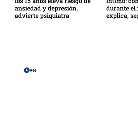
los 15 años eleva riesgo de
íntimo: c
ansiedad y depresión,
durante el
advierte psiquiatra
explica, se
Ver