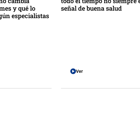
ómo cambia
todo el tiempo no siempre 
 mes y qué lo
señal de buena salud
gún especialistas
Ver