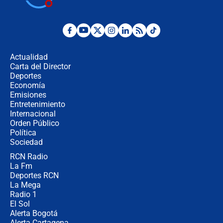
Posesión de Abelardo De La Espriella
en Cali: ¿qué pasará con los
congresistas del Pacto Histórico que
Actualidad
no asistirán?
Carta del Director
Álvaro Uribe asistirá a la posesión y
Deportes
crece el pulso por la elección del
Economía
contralor
Emisiones
Entretenimiento
Internacional
🔴 EN VIVO | Noticiero La FM con
Orden Público
Juan Lozano - 6 de agosto de 2026
Política
Sociedad
RCN Radio
¿Por qué De la Espriella gobernará
La Fm
desde Barranquilla? Experto explica
la razón
Deportes RCN
La Mega
Radio 1
El Sol
Alerta Bogotá
Alerta Cartagena