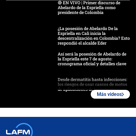
🔴 EN VIVO | Primer discurso de
Abelardo de la Espriella como
presidente de Colombia
¿La posesión de Abelardo De la
Espriella en Cali inicia la
descentralización en Colombia? Esto
respondió el alcalde Eder
Así será la posesión de Abelardo de
la Espriella este 7 de agosto:
cronograma oficial y detalles clave
Desde dermatitis hasta infecciones:
los riesgos de usar cascos de motos
de aplicaciones de transporte
Más videos
¿Cómo comprar dólares desde el
celular? Requisitos, pasos y
recomendaciones
Las seis de las 6 con Juan Lozano |
jueves 6 de agosto de 2026