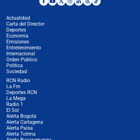
¿Por qué De la Espriella gobernará
desde Barranquilla? Experto explica
la razón
Actualidad
Carta del Director
Estratega de Abelardo de la Espriella
Deportes
revela cómo venció a la “casta
Economía
política” en campaña: “Estaba
Emisiones
completamente seguro”
Entretenimiento
Internacional
Alias ‘Calarcá’ habría pagado $60
Orden Público
millones al mes a un supuesto
Política
coronel para filtrar información del
Ejército
Sociedad
RCN Radio
Las razones para escoger al nuevo
La Fm
director de la Policía
Deportes RCN
La Mega
Radio 1
El Sol
Alerta Bogotá
Alerta Cartagena
Alerta Paisa
Alerta Tolima
Alerta Bucaramanga