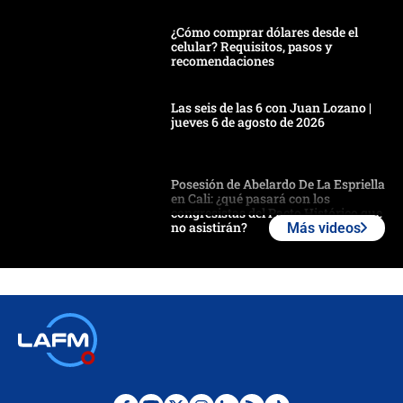
¿Cómo comprar dólares desde el
celular? Requisitos, pasos y
recomendaciones
Las seis de las 6 con Juan Lozano |
jueves 6 de agosto de 2026
Posesión de Abelardo De La Espriella
en Cali: ¿qué pasará con los
congresistas del Pacto Histórico que
no asistirán?
Más videos
Álvaro Uribe asistirá a la posesión y
crece el pulso por la elección del
contralor
🔴 EN VIVO | Noticiero La FM con
Juan Lozano - 6 de agosto de 2026