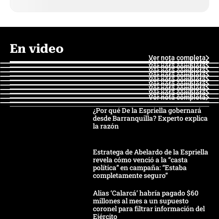
En video
Ver nota completa
Ver nota completa
Ver nota completa
Ver nota completa
Ver nota completa
Ver nota completa
Ver nota completa
Ver nota completa
Ver nota completa
Ver nota completa
¿Por qué De la Espriella gobernará
desde Barranquilla? Experto explica
la razón
Estratega de Abelardo de la Espriella
revela cómo venció a la “casta
política” en campaña: “Estaba
completamente seguro”
Alias ‘Calarcá’ habría pagado $60
millones al mes a un supuesto
coronel para filtrar información del
Ejército