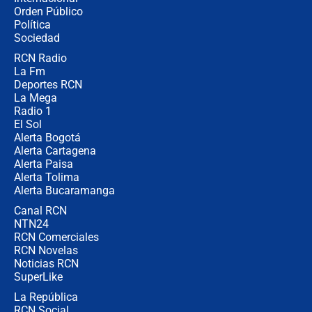
Las seis de las 6 con Juan Lozano |
Orden Público
miércoles 5 de agosto de 2026
Política
Sociedad
RCN Radio
🔴 EN VIVO | Noticiero La FM con
La Fm
Juan Lozano - 5 de agosto de 2026
Deportes RCN
La Mega
Radio 1
El Sol
Alerta Bogotá
Alerta Cartagena
Alerta Paisa
Alerta Tolima
Alerta Bucaramanga
Canal RCN
NTN24
RCN Comerciales
RCN Novelas
Noticias RCN
SuperLike
La República
RCN Social