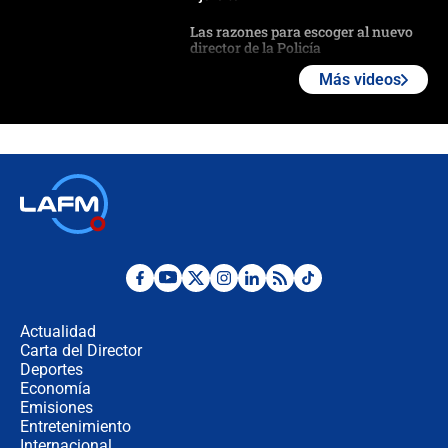
Las razones para escoger al nuevo
director de la Policía
Más videos
"Prohibir es la salida fácil": ¿Qué
futuro les espera a las cabalgatas en
Colombia?
Ministro de Defensa no descarta el
uso de la UNDMO ante posibles
disturbios durante la posesión
"No hubo fraude ni posibilidad de
fraude": Auditoría respondió a
señalamientos de Petro sobre
Actualidad
elección de Abelardo de La Espriella
Carta del Director
Tras su posesión, presidente De la
Deportes
Espriella empieza gira por regiones
Economía
donde perdió
Emisiones
Entretenimiento
Internacional