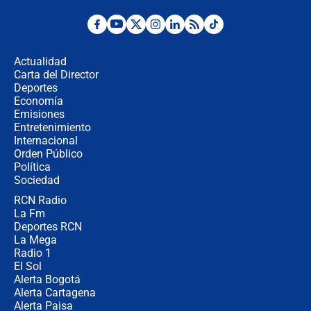
¿Por qué De la Espriella gobernará
desde Barranquilla? Experto explica
la razón
Actualidad
Carta del Director
Estratega de Abelardo de la Espriella
Deportes
revela cómo venció a la “casta
Economía
política” en campaña: “Estaba
Emisiones
completamente seguro”
Entretenimiento
Internacional
Alias ‘Calarcá’ habría pagado $60
Orden Público
millones al mes a un supuesto
Política
coronel para filtrar información del
Ejército
Sociedad
RCN Radio
Las razones para escoger al nuevo
La Fm
director de la Policía
Deportes RCN
La Mega
Radio 1
El Sol
Alerta Bogotá
Alerta Cartagena
Alerta Paisa