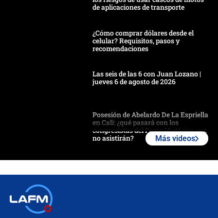
de aplicaciones de transporte
¿Cómo comprar dólares desde el
celular? Requisitos, pasos y
recomendaciones
Las seis de las 6 con Juan Lozano |
jueves 6 de agosto de 2026
Posesión de Abelardo De La Espriella
en Cali: ¿qué pasará con los
congresistas del Pacto Histórico que
no asistirán?
Más videos
Álvaro Uribe asistirá a la posesión y
crece el pulso por la elección del
contralor
🔴 EN VIVO | Noticiero La FM con
Juan Lozano - 6 de agosto de 2026