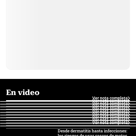
En video
Ver nota completa
Ver nota completa
Ver nota completa
Ver nota completa
Ver nota completa
Ver nota completa
Ver nota completa
Ver nota completa
Ver nota completa
Ver nota completa
Desde dermatitis hasta infecciones:
los riesgos de usar cascos de motos