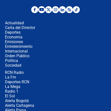
"No hubo fraude ni posibilidad de
fraude": Auditoría respondió a
señalamientos de Petro sobre
Actualidad
elección de Abelardo de La Espriella
Carta del Director
Tras su posesión, presidente De la
Deportes
Espriella empieza gira por regiones
Economía
donde perdió
Emisiones
Entretenimiento
Internacional
Las seis de las 6 con Juan Lozano |
Orden Público
miércoles 5 de agosto de 2026
Política
Sociedad
RCN Radio
🔴 EN VIVO | Noticiero La FM con
La Fm
Juan Lozano - 5 de agosto de 2026
Deportes RCN
La Mega
Radio 1
El Sol
Alerta Bogotá
Alerta Cartagena
Alerta Paisa