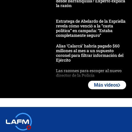
desde Barranquilla? Experto explica
la razón
Estratega de Abelardo de la Espriella
revela cómo venció a la “casta
política” en campaña: “Estaba
completamente seguro”
Alias ‘Calarcá’ habría pagado $60
millones al mes a un supuesto
coronel para filtrar información del
Ejército
Las razones para escoger al nuevo
director de la Policía
Más videos
"Prohibir es la salida fácil": ¿Qué
futuro les espera a las cabalgatas en
Colombia?
Ministro de Defensa no descarta el
uso de la UNDMO ante posibles
disturbios durante la posesión