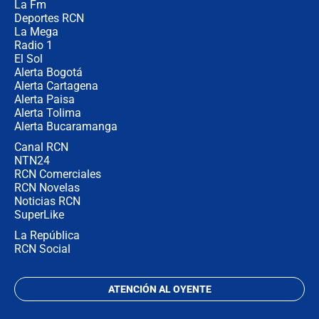
La Fm
director de la Policía
Deportes RCN
La Mega
Radio 1
El Sol
Alerta Bogotá
Alerta Cartagena
Alerta Paisa
Alerta Tolima
Alerta Bucaramanga
Canal RCN
NTN24
RCN Comerciales
RCN Novelas
Noticias RCN
SuperLike
La República
RCN Social
ATENCIÓN AL OYENTE