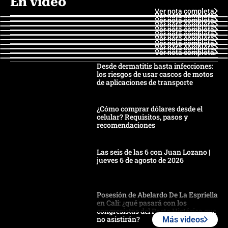
En video
Ver nota completa
Ver nota completa
Ver nota completa
Ver nota completa
Ver nota completa
Ver nota completa
Ver nota completa
Ver nota completa
Ver nota completa
Ver nota completa
Desde dermatitis hasta infecciones:
los riesgos de usar cascos de motos
de aplicaciones de transporte
¿Cómo comprar dólares desde el
celular? Requisitos, pasos y
recomendaciones
Las seis de las 6 con Juan Lozano |
jueves 6 de agosto de 2026
Posesión de Abelardo De La Espriella
en Cali: ¿qué pasará con los
congresistas del Pacto Histórico que
no asistirán?
Más videos