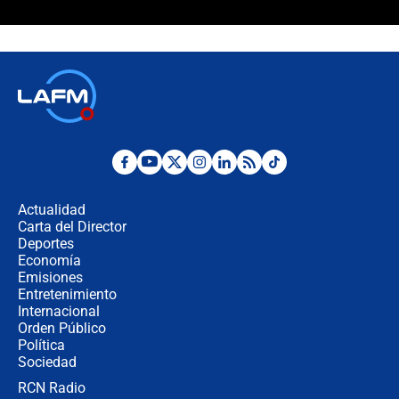
Álvaro Uribe asistirá a la posesión y
crece el pulso por la elección del
contralor
🔴 EN VIVO | Noticiero La FM con
Juan Lozano - 6 de agosto de 2026
¿Por qué De la Espriella gobernará
desde Barranquilla? Experto explica
la razón
Actualidad
Carta del Director
Estratega de Abelardo de la Espriella
Deportes
revela cómo venció a la “casta
Economía
política” en campaña: “Estaba
Emisiones
completamente seguro”
Entretenimiento
Internacional
Alias ‘Calarcá’ habría pagado $60
Orden Público
millones al mes a un supuesto
Política
coronel para filtrar información del
Ejército
Sociedad
RCN Radio
Las razones para escoger al nuevo