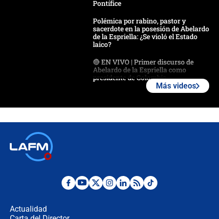
Pontífice
Polémica por rabino, pastor y
sacerdote en la posesión de Abelardo
de la Espriella: ¿Se violó el Estado
laico?
🔴 EN VIVO | Primer discurso de
Abelardo de la Espriella como
presidente de Colombia
Más videos
¿La posesión de Abelardo De la
Espriella en Cali inicia la
descentralización en Colombia? Esto
respondió el alcalde Eder
Así será la posesión de Abelardo de
la Espriella este 7 de agosto:
cronograma oficial y detalles clave
Desde dermatitis hasta infecciones:
los riesgos de usar cascos de motos
de aplicaciones de transporte
Actualidad
Carta del Director