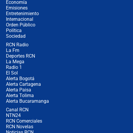
celular? Requisitos, pasos y
Economía
recomendaciones
Emisiones
Entretenimiento
Internacional
Las seis de las 6 con Juan Lozano |
Orden Público
jueves 6 de agosto de 2026
Política
Sociedad
RCN Radio
Posesión de Abelardo De La Espriella
La Fm
en Cali: ¿qué pasará con los
congresistas del Pacto Histórico que
Deportes RCN
no asistirán?
La Mega
Radio 1
El Sol
Alerta Bogotá
Alerta Cartagena
Alerta Paisa
Alerta Tolima
Alerta Bucaramanga
Canal RCN
NTN24
RCN Comerciales
RCN Novelas
Noticias RCN