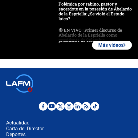
Polémica por rabino, pastor y
sacerdote en la posesión de Abelardo
de la Espriella: ¿Se violó el Estado
laico?
🔴 EN VIVO | Primer discurso de
Abelardo de la Espriella como
presidente de Colombia
Más videos
¿La posesión de Abelardo De la
Espriella en Cali inicia la
descentralización en Colombia? Esto
respondió el alcalde Eder
Así será la posesión de Abelardo de
la Espriella este 7 de agosto:
cronograma oficial y detalles clave
Desde dermatitis hasta infecciones:
los riesgos de usar cascos de motos
de aplicaciones de transporte
Actualidad
Carta del Director
¿Cómo comprar dólares desde el
Deportes