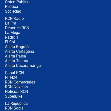
Orden Público
jueves 6 de agosto de 2026
Política
Sociedad
RCN Radio
Posesión de Abelardo De La Espriella
La Fm
en Cali: ¿qué pasará con los
congresistas del Pacto Histórico que
Deportes RCN
no asistirán?
La Mega
Radio 1
El Sol
Alerta Bogotá
Alerta Cartagena
Alerta Paisa
Alerta Tolima
Alerta Bucaramanga
Canal RCN
NTN24
RCN Comerciales
RCN Novelas
Noticias RCN
SuperLike
La República
RCN Social