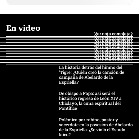
En video
Ver nota completa
Ver nota completa
Ver nota completa
Ver nota completa
Ver nota completa
Ver nota completa
Ver nota completa
Ver nota completa
Ver nota completa
Ver nota completa
La historia detrás del himno del
'Tigre': ¿Quién creó la canción de
campaña de Abelardo de la
Espriella?
De obispo a Papa: así será el
histórico regreso de León XIV a
Chiclayo, la cuna espiritual del
Pontífice
Polémica por rabino, pastor y
sacerdote en la posesión de Abelardo
de la Espriella: ¿Se violó el Estado
laico?