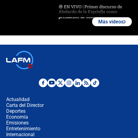
🔴 EN VIVO | Primer discurso de
Abelardo de la Espriella como
presidente de Colombia
Más videos
¿La posesión de Abelardo De la
Espriella en Cali inicia la
descentralización en Colombia? Esto
respondió el alcalde Eder
Así será la posesión de Abelardo de
la Espriella este 7 de agosto:
cronograma oficial y detalles clave
Desde dermatitis hasta infecciones:
los riesgos de usar cascos de motos
de aplicaciones de transporte
Actualidad
Carta del Director
¿Cómo comprar dólares desde el
Deportes
celular? Requisitos, pasos y
Economía
recomendaciones
Emisiones
Entretenimiento
Internacional
Las seis de las 6 con Juan Lozano |