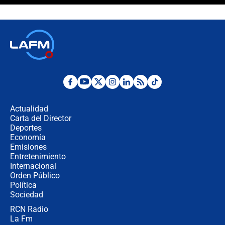
celular? Requisitos, pasos y
recomendaciones
Las seis de las 6 con Juan Lozano |
jueves 6 de agosto de 2026
Posesión de Abelardo De La Espriella
en Cali: ¿qué pasará con los
congresistas del Pacto Histórico que
Actualidad
no asistirán?
Carta del Director
Álvaro Uribe asistirá a la posesión y
Deportes
crece el pulso por la elección del
Economía
contralor
Emisiones
Entretenimiento
Internacional
🔴 EN VIVO | Noticiero La FM con
Orden Público
Juan Lozano - 6 de agosto de 2026
Política
Sociedad
RCN Radio
¿Por qué De la Espriella gobernará
La Fm
desde Barranquilla? Experto explica