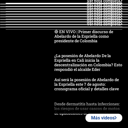
Ver nota completa
Ver nota completa
Ver nota completa
Ver nota completa
Ver nota completa
Ver nota completa
Ver nota completa
Ver nota completa
Ver nota completa
Ver nota completa
🔴 EN VIVO | Primer discurso de
Abelardo de la Espriella como
presidente de Colombia
¿La posesión de Abelardo De la
Espriella en Cali inicia la
descentralización en Colombia? Esto
respondió el alcalde Eder
Así será la posesión de Abelardo de
la Espriella este 7 de agosto:
cronograma oficial y detalles clave
Desde dermatitis hasta infecciones:
los riesgos de usar cascos de motos
de aplicaciones de transporte
Más videos
¿Cómo comprar dólares desde el