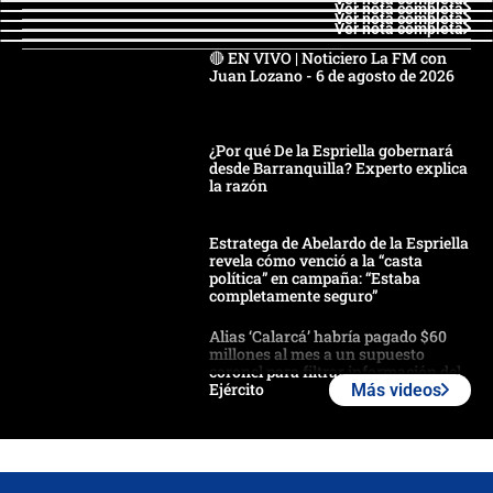
Ver nota completa
Ver nota completa
Ver nota completa
🔴 EN VIVO | Noticiero La FM con
Juan Lozano - 6 de agosto de 2026
¿Por qué De la Espriella gobernará
desde Barranquilla? Experto explica
la razón
Estratega de Abelardo de la Espriella
revela cómo venció a la “casta
política” en campaña: “Estaba
completamente seguro”
Alias ‘Calarcá’ habría pagado $60
millones al mes a un supuesto
coronel para filtrar información del
Ejército
Más videos
Las razones para escoger al nuevo
director de la Policía