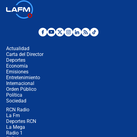
"Prohibir es la salida fácil": ¿Qué
futuro les espera a las cabalgatas en
Colombia?
Ministro de Defensa no descarta el
uso de la UNDMO ante posibles
disturbios durante la posesión
Actualidad
Carta del Director
"No hubo fraude ni posibilidad de
Deportes
fraude": Auditoría respondió a
Economía
señalamientos de Petro sobre
Emisiones
elección de Abelardo de La Espriella
Entretenimiento
Internacional
Tras su posesión, presidente De la
Orden Público
Espriella empieza gira por regiones
Política
donde perdió
Sociedad
RCN Radio
Las seis de las 6 con Juan Lozano |
La Fm
miércoles 5 de agosto de 2026
Deportes RCN
La Mega
Radio 1