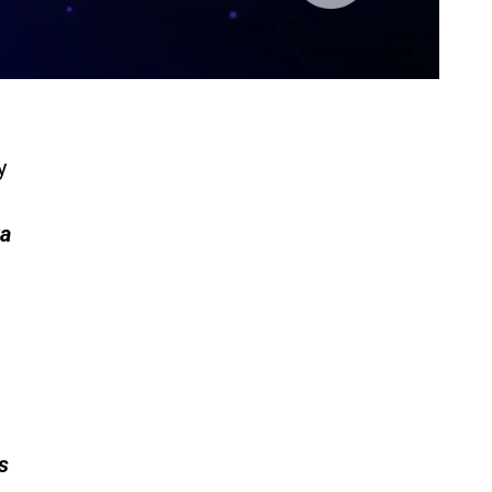
y
va
s