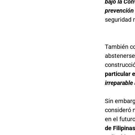
bajo la Con
prevención 
seguridad 
También co
abstenerse 
construcción
particular 
irreparable
Sin embargo
consideró n
en el futur
de Filipina