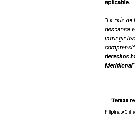
aplicable.
"La raíz de
descansa en
infringir l
comprensi
derechos ba
Meridional
"
Temas re
Filipinas
Chin