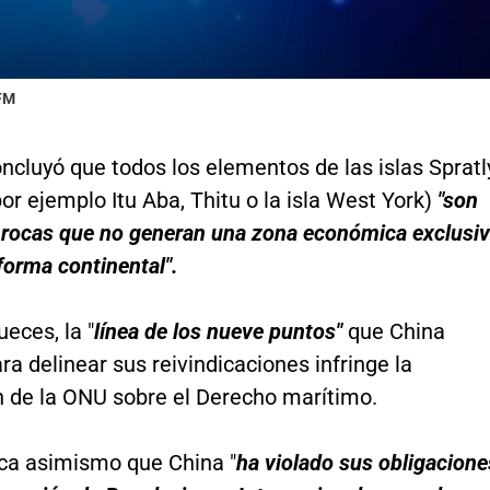
 FM
ncluyó que todos los elementos de las islas Spratl
por ejemplo Itu Aba, Thitu o la isla West York)
"son
 rocas que no generan una zona económica exclusi
forma continental".
ueces, la "
línea de los nueve puntos"
que China
ara delinear sus reivindicaciones infringe la
 de la ONU sobre el Derecho marítimo.
dica asimismo que China "
ha violado sus obligacione