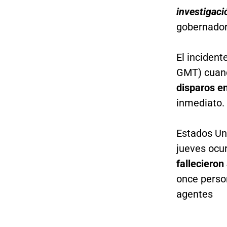
investigac
gobernador 
El incident
GMT) cuand
disparos en
inmediato.
Estados Un
jueves ocur
fallecieron
once perso
agentes