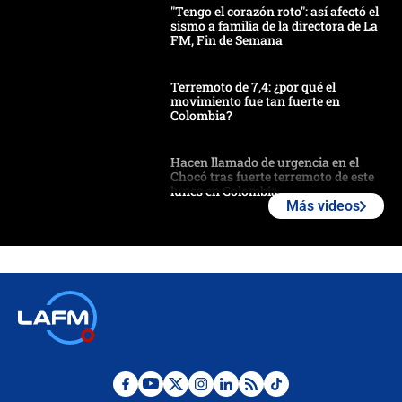
"Tengo el corazón roto": así afectó el
sismo a familia de la directora de La
FM, Fin de Semana
Terremoto de 7,4: ¿por qué el
movimiento fue tan fuerte en
Colombia?
Hacen llamado de urgencia en el
Chocó tras fuerte terremoto de este
lunes en Colombia
Más videos
Estas fueron las medidas que activó
la UNGRD tras el fuerte terremoto de
7,4 hoy en Colombia
Terremoto en Cali: colapsó edificio
de tres pisos y rescataron a una
niña entre los escombros
Fuerte temblor en Colombia hoy: