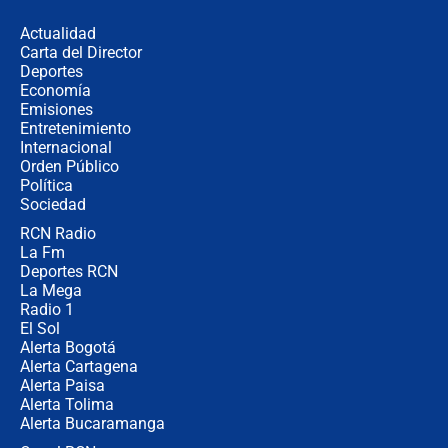
evacúan edificios y reportan daños
en Pereira, Armenia y Medellín
Actualidad
Carta del Director
Fuerte terremoto en Colombia se
Deportes
registró hoy 10 de agosto; sacudida
Economía
se sintió en varias ciudades
Emisiones
Entretenimiento
Internacional
🔴 EN VIVO | Noticiero La FM con
Orden Público
Juan Lozano - 10 de agosto de 2026
Política
Sociedad
RCN Radio
¿Por qué trasladaron desde Itagüí a
La Fm
jefes criminales ligados a la Paz
Total de Petro?: Las razones que
Deportes RCN
motivaron la decisión
La Mega
Radio 1
El Sol
Alerta Bogotá
Alerta Cartagena
Alerta Paisa
Alerta Tolima
Alerta Bucaramanga