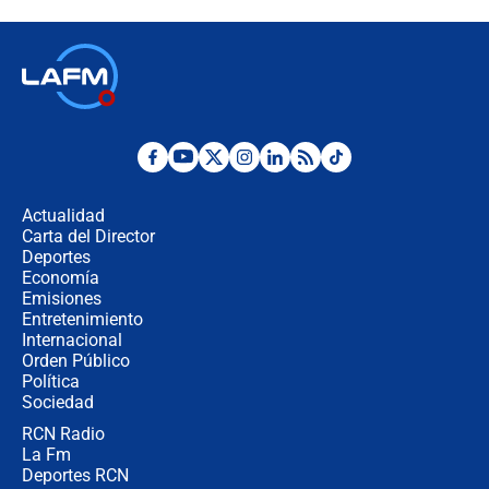
recomendaciones
Las seis de las 6 con Juan Lozano |
jueves 6 de agosto de 2026
Posesión de Abelardo De La Espriella
en Cali: ¿qué pasará con los
congresistas del Pacto Histórico que
Actualidad
no asistirán?
Carta del Director
Álvaro Uribe asistirá a la posesión y
Deportes
crece el pulso por la elección del
Economía
contralor
Emisiones
Entretenimiento
Internacional
🔴 EN VIVO | Noticiero La FM con
Orden Público
Juan Lozano - 6 de agosto de 2026
Política
Sociedad
RCN Radio
¿Por qué De la Espriella gobernará
La Fm
desde Barranquilla? Experto explica
la razón
Deportes RCN