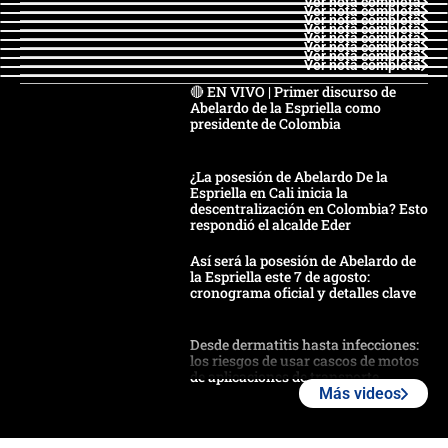
Ver nota completa
Ver nota completa
Ver nota completa
Ver nota completa
Ver nota completa
Ver nota completa
Ver nota completa
Ver nota completa
🔴 EN VIVO | Primer discurso de
Abelardo de la Espriella como
presidente de Colombia
¿La posesión de Abelardo De la
Espriella en Cali inicia la
descentralización en Colombia? Esto
respondió el alcalde Eder
Así será la posesión de Abelardo de
la Espriella este 7 de agosto:
cronograma oficial y detalles clave
Desde dermatitis hasta infecciones:
los riesgos de usar cascos de motos
de aplicaciones de transporte
Más videos
¿Cómo comprar dólares desde el
celular? Requisitos, pasos y