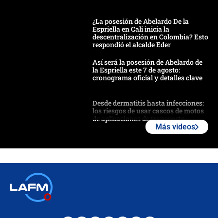
¿La posesión de Abelardo De la
Espriella en Cali inicia la
descentralización en Colombia? Esto
respondió el alcalde Eder
Así será la posesión de Abelardo de
la Espriella este 7 de agosto:
cronograma oficial y detalles clave
Desde dermatitis hasta infecciones:
los riesgos de usar cascos de motos
de aplicaciones de transporte
Más videos
¿Cómo comprar dólares desde el
celular? Requisitos, pasos y
recomendaciones
Las seis de las 6 con Juan Lozano |
jueves 6 de agosto de 2026