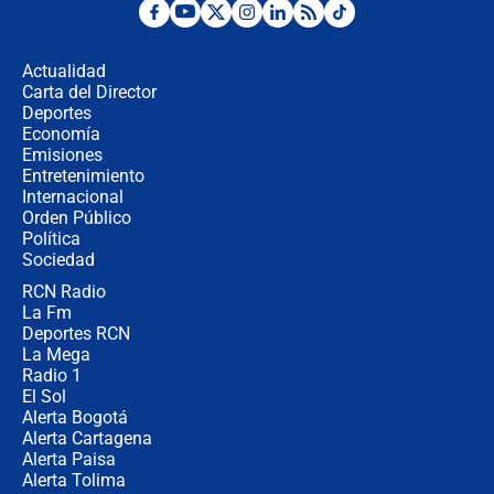
Posesión de Abelardo De La Espriella
en Cali: ¿qué pasará con los
congresistas del Pacto Histórico que
Actualidad
no asistirán?
Carta del Director
Álvaro Uribe asistirá a la posesión y
Deportes
crece el pulso por la elección del
Economía
contralor
Emisiones
Entretenimiento
Internacional
🔴 EN VIVO | Noticiero La FM con
Orden Público
Juan Lozano - 6 de agosto de 2026
Política
Sociedad
RCN Radio
¿Por qué De la Espriella gobernará
La Fm
desde Barranquilla? Experto explica
la razón
Deportes RCN
La Mega
Radio 1
El Sol
Alerta Bogotá
Alerta Cartagena
Alerta Paisa
Alerta Tolima