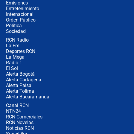
donde perdió
Emisiones
Entretenimiento
Internacional
Las seis de las 6 con Juan Lozano |
Orden Público
miércoles 5 de agosto de 2026
Política
Sociedad
RCN Radio
🔴 EN VIVO | Noticiero La FM con
La Fm
Juan Lozano - 5 de agosto de 2026
Deportes RCN
La Mega
Radio 1
El Sol
Alerta Bogotá
Alerta Cartagena
Alerta Paisa
Alerta Tolima
Alerta Bucaramanga
Canal RCN
NTN24
RCN Comerciales
RCN Novelas
Noticias RCN
SuperLike