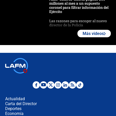
millones al mes a un supuesto
coronel para filtrar información del
Ejército
Las razones para escoger al nuevo
director de la Policía
Más videos
"Prohibir es la salida fácil": ¿Qué
futuro les espera a las cabalgatas en
Colombia?
Ministro de Defensa no descarta el
uso de la UNDMO ante posibles
disturbios durante la posesión
"No hubo fraude ni posibilidad de
fraude": Auditoría respondió a
señalamientos de Petro sobre
Actualidad
elección de Abelardo de La Espriella
Carta del Director
Tras su posesión, presidente De la
Deportes
Espriella empieza gira por regiones
Economía