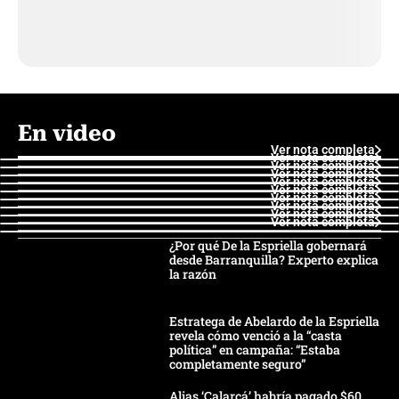
En video
Ver nota completa
Ver nota completa
Ver nota completa
Ver nota completa
Ver nota completa
Ver nota completa
Ver nota completa
Ver nota completa
Ver nota completa
Ver nota completa
¿Por qué De la Espriella gobernará
desde Barranquilla? Experto explica
la razón
Estratega de Abelardo de la Espriella
revela cómo venció a la “casta
política” en campaña: “Estaba
completamente seguro”
Alias ‘Calarcá’ habría pagado $60