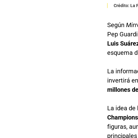
Crédito: La
Según
Mirr
Pep Guardio
Luis Suáre
esquema de
La informac
invertirá e
millones de
La idea de 
Champions
figuras, au
principales