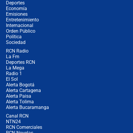
Las razones para escoger al nuevo
Deportes
director de la Policía
Economía
Emisiones
Entretenimiento
Internacional
"Prohibir es la salida fácil": ¿Qué
Orden Público
futuro les espera a las cabalgatas en
Política
Colombia?
Sociedad
RCN Radio
Ministro de Defensa no descarta el
La Fm
uso de la UNDMO ante posibles
disturbios durante la posesión
Deportes RCN
La Mega
Radio 1
El Sol
Alerta Bogotá
Alerta Cartagena
Alerta Paisa
Alerta Tolima
Alerta Bucaramanga
Canal RCN
NTN24
RCN Comerciales
RCN Novelas