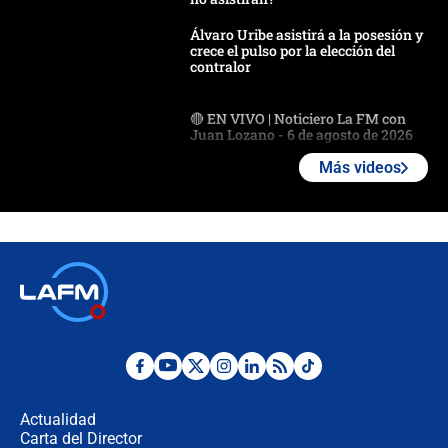
Álvaro Uribe asistirá a la posesión y
crece el pulso por la elección del
contralor
🔴 EN VIVO | Noticiero La FM con
Juan Lozano - 6 de agosto de 2026
Más videos
¿Por qué De la Espriella gobernará
desde Barranquilla? Experto explica
la razón
Estratega de Abelardo de la Espriella
revela cómo venció a la “casta
política” en campaña: “Estaba
completamente seguro”
Alias ‘Calarcá’ habría pagado $60
millones al mes a un supuesto
coronel para filtrar información del
Actualidad
Ejército
Carta del Director