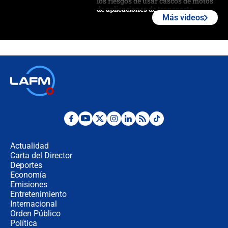
los riesgos de usar cascos de motos
de aplicaciones de transporte
Más videos
¿Cómo comprar dólares desde el
celular? Requisitos, pasos y
recomendaciones
Las seis de las 6 con Juan Lozano |
jueves 6 de agosto de 2026
Posesión de Abelardo De La Espriella
en Cali: ¿qué pasará con los
congresistas del Pacto Histórico que
Actualidad
no asistirán?
Carta del Director
Álvaro Uribe asistirá a la posesión y
Deportes
crece el pulso por la elección del
Economía
contralor
Emisiones
Entretenimiento
Internacional
🔴 EN VIVO | Noticiero La FM con
Orden Público
Juan Lozano - 6 de agosto de 2026
Política