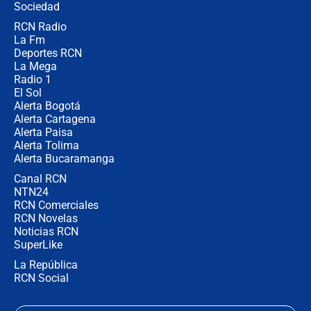
Sociedad
RCN Radio
¿Por qué De la Espriella gobernará
La Fm
desde Barranquilla? Experto explica
la razón
Deportes RCN
La Mega
Radio 1
El Sol
Alerta Bogotá
Alerta Cartagena
Alerta Paisa
Alerta Tolima
Alerta Bucaramanga
Canal RCN
NTN24
RCN Comerciales
RCN Novelas
Noticias RCN
SuperLike
La República
RCN Social