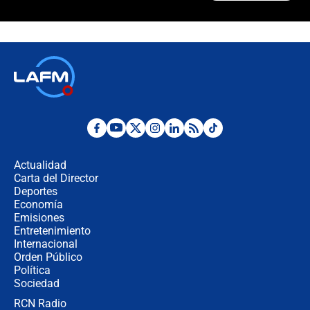
¿Cómo comprar dólares desde el
celular? Requisitos, pasos y
recomendaciones
Las seis de las 6 con Juan Lozano |
jueves 6 de agosto de 2026
Posesión de Abelardo De La Espriella
en Cali: ¿qué pasará con los
congresistas del Pacto Histórico que
Actualidad
no asistirán?
Carta del Director
Álvaro Uribe asistirá a la posesión y
Deportes
crece el pulso por la elección del
Economía
contralor
Emisiones
Entretenimiento
Internacional
🔴 EN VIVO | Noticiero La FM con
Orden Público
Juan Lozano - 6 de agosto de 2026
Política
Sociedad
RCN Radio
¿Por qué De la Espriella gobernará