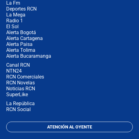
La Fm
desde Barranquilla? Experto explica
la razón
Deportes RCN
La Mega
Radio 1
El Sol
Alerta Bogotá
Alerta Cartagena
Alerta Paisa
Alerta Tolima
Alerta Bucaramanga
Canal RCN
NTN24
RCN Comerciales
RCN Novelas
Noticias RCN
SuperLike
La República
RCN Social
ATENCIÓN AL OYENTE