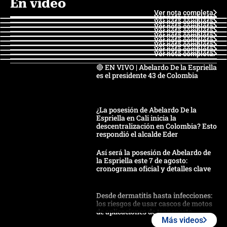
En video
Ver nota completa
Ver nota completa
Ver nota completa
Ver nota completa
Ver nota completa
Ver nota completa
Ver nota completa
Ver nota completa
Ver nota completa
Ver nota completa
🔴 EN VIVO | Abelardo De la Espriella
es el presidente 43 de Colombia
¿La posesión de Abelardo De la
Espriella en Cali inicia la
descentralización en Colombia? Esto
respondió el alcalde Eder
Así será la posesión de Abelardo de
la Espriella este 7 de agosto:
cronograma oficial y detalles clave
Desde dermatitis hasta infecciones:
los riesgos de usar cascos de motos
de aplicaciones de transporte
Más videos