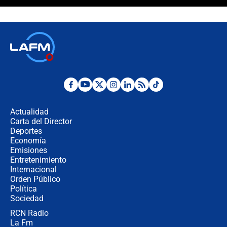
"Prohibir es la salida fácil": ¿Qué
futuro les espera a las cabalgatas en
Colombia?
Ministro de Defensa no descarta el
uso de la UNDMO ante posibles
disturbios durante la posesión
"No hubo fraude ni posibilidad de
fraude": Auditoría respondió a
señalamientos de Petro sobre
Actualidad
elección de Abelardo de La Espriella
Carta del Director
Tras su posesión, presidente De la
Deportes
Espriella empieza gira por regiones
Economía
donde perdió
Emisiones
Entretenimiento
Internacional
Las seis de las 6 con Juan Lozano |
Orden Público
miércoles 5 de agosto de 2026
Política
Sociedad
RCN Radio
🔴 EN VIVO | Noticiero La FM con
La Fm
Juan Lozano - 5 de agosto de 2026