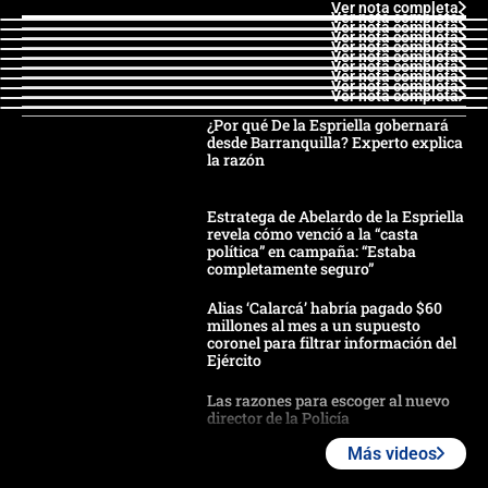
Ver nota completa
Ver nota completa
Ver nota completa
Ver nota completa
Ver nota completa
Ver nota completa
Ver nota completa
Ver nota completa
Ver nota completa
Ver nota completa
¿Por qué De la Espriella gobernará
desde Barranquilla? Experto explica
la razón
Estratega de Abelardo de la Espriella
revela cómo venció a la “casta
política” en campaña: “Estaba
completamente seguro”
Alias ‘Calarcá’ habría pagado $60
millones al mes a un supuesto
coronel para filtrar información del
Ejército
Las razones para escoger al nuevo
director de la Policía
Más videos