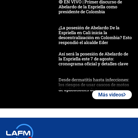
🔴 EN VIVO | Primer discurso de
Abelardo de la Espriella como
presidente de Colombia
¿La posesión de Abelardo De la
Espriella en Cali inicia la
descentralización en Colombia? Esto
respondió el alcalde Eder
Así será la posesión de Abelardo de
la Espriella este 7 de agosto:
cronograma oficial y detalles clave
Desde dermatitis hasta infecciones:
los riesgos de usar cascos de motos
de aplicaciones de transporte
Más videos
¿Cómo comprar dólares desde el
celular? Requisitos, pasos y
recomendaciones
Las seis de las 6 con Juan Lozano |
jueves 6 de agosto de 2026