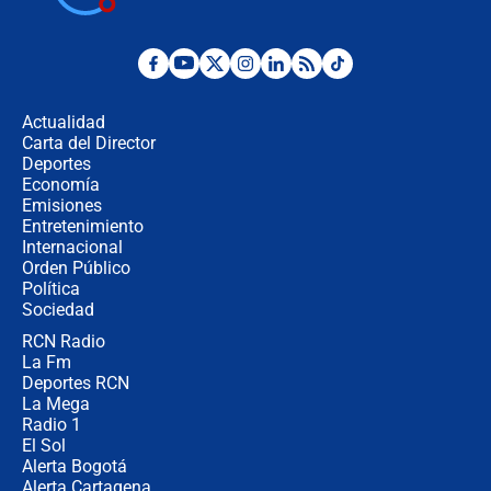
Posesión de Abelardo De La Espriella
en Cali: ¿qué pasará con los
congresistas del Pacto Histórico que
Actualidad
no asistirán?
Carta del Director
Álvaro Uribe asistirá a la posesión y
Deportes
crece el pulso por la elección del
Economía
contralor
Emisiones
Entretenimiento
Internacional
🔴 EN VIVO | Noticiero La FM con
Orden Público
Juan Lozano - 6 de agosto de 2026
Política
Sociedad
RCN Radio
¿Por qué De la Espriella gobernará
La Fm
desde Barranquilla? Experto explica
la razón
Deportes RCN
La Mega
Radio 1
El Sol
Alerta Bogotá
Alerta Cartagena