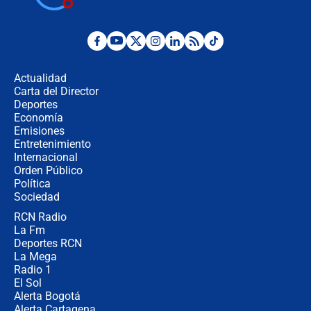
presidente de Colombia
¿La posesión de Abelardo De la
Espriella en Cali inicia la
descentralización en Colombia? Esto
Actualidad
respondió el alcalde Eder
Carta del Director
Así será la posesión de Abelardo de
Deportes
la Espriella este 7 de agosto:
Economía
cronograma oficial y detalles clave
Emisiones
Entretenimiento
Internacional
Desde dermatitis hasta infecciones:
Orden Público
los riesgos de usar cascos de motos
Política
de aplicaciones de transporte
Sociedad
RCN Radio
¿Cómo comprar dólares desde el
La Fm
celular? Requisitos, pasos y
recomendaciones
Deportes RCN
La Mega
Radio 1
El Sol
Alerta Bogotá
Alerta Cartagena