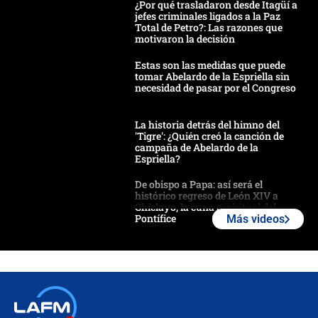
¿Por qué trasladaron desde Itagüí a
jefes criminales ligados a la Paz
Total de Petro?: Las razones que
motivaron la decisión
Estas son las medidas que puede
tomar Abelardo de la Espriella sin
necesidad de pasar por el Congreso
La historia detrás del himno del
'Tigre': ¿Quién creó la canción de
campaña de Abelardo de la
Espriella?
De obispo a Papa: así será el
histórico regreso de León XIV a
Chiclayo, la cuna espiritual del
Pontífice
Más videos
Polémica por rabino, pastor y
sacerdote en la posesión de Abelardo
de la Espriella: ¿Se violó el Estado
laico?
🔴 EN VIVO | Primer discurso de
Abelardo de la Espriella como