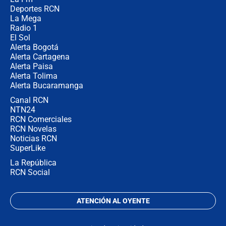
desde Barranquilla? Experto explica
la razón
Deportes RCN
La Mega
Radio 1
El Sol
Alerta Bogotá
Alerta Cartagena
Alerta Paisa
Alerta Tolima
Alerta Bucaramanga
Canal RCN
NTN24
RCN Comerciales
RCN Novelas
Noticias RCN
SuperLike
La República
RCN Social
ATENCIÓN AL OYENTE