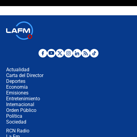
¿Cómo comprar dólares desde el
celular? Requisitos, pasos y
recomendaciones
Las seis de las 6 con Juan Lozano |
jueves 6 de agosto de 2026
Posesión de Abelardo De La Espriella
en Cali: ¿qué pasará con los
congresistas del Pacto Histórico que
Actualidad
no asistirán?
Carta del Director
Álvaro Uribe asistirá a la posesión y
Deportes
crece el pulso por la elección del
Economía
contralor
Emisiones
Entretenimiento
Internacional
🔴 EN VIVO | Noticiero La FM con
Orden Público
Juan Lozano - 6 de agosto de 2026
Política
Sociedad
RCN Radio
¿Por qué De la Espriella gobernará
La Fm