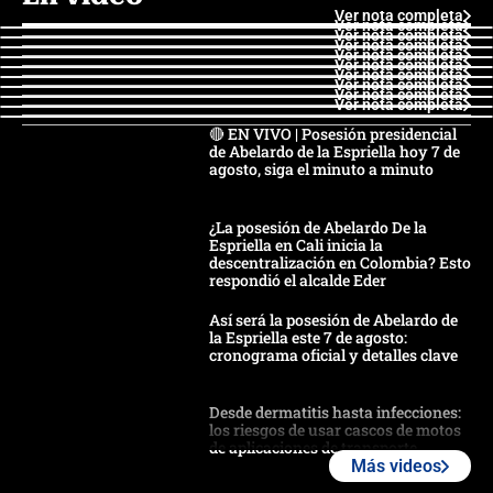
Ver nota completa
Ver nota completa
Ver nota completa
Ver nota completa
Ver nota completa
Ver nota completa
Ver nota completa
Ver nota completa
Ver nota completa
Ver nota completa
🔴 EN VIVO | Posesión presidencial
de Abelardo de la Espriella hoy 7 de
agosto, siga el minuto a minuto
¿La posesión de Abelardo De la
Espriella en Cali inicia la
descentralización en Colombia? Esto
respondió el alcalde Eder
Así será la posesión de Abelardo de
la Espriella este 7 de agosto:
cronograma oficial y detalles clave
Desde dermatitis hasta infecciones:
los riesgos de usar cascos de motos
de aplicaciones de transporte
Más videos