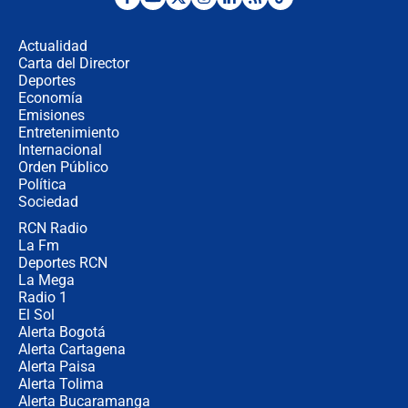
Desde dermatitis hasta infecciones:
los riesgos de usar cascos de motos
de aplicaciones de transporte
Actualidad
Carta del Director
¿Cómo comprar dólares desde el
Deportes
celular? Requisitos, pasos y
Economía
recomendaciones
Emisiones
Entretenimiento
Internacional
Las seis de las 6 con Juan Lozano |
Orden Público
jueves 6 de agosto de 2026
Política
Sociedad
RCN Radio
Posesión de Abelardo De La Espriella
La Fm
en Cali: ¿qué pasará con los
congresistas del Pacto Histórico que
Deportes RCN
no asistirán?
La Mega
Radio 1
El Sol
Alerta Bogotá
Alerta Cartagena
Alerta Paisa
Alerta Tolima
Alerta Bucaramanga