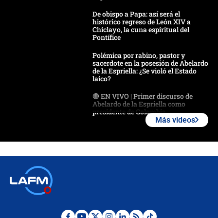
De obispo a Papa: así será el
histórico regreso de León XIV a
Chiclayo, la cuna espiritual del
Pontífice
Polémica por rabino, pastor y
sacerdote en la posesión de Abelardo
de la Espriella: ¿Se violó el Estado
laico?
🔴 EN VIVO | Primer discurso de
Abelardo de la Espriella como
presidente de Colombia
Más videos
¿La posesión de Abelardo De la
Espriella en Cali inicia la
descentralización en Colombia? Esto
respondió el alcalde Eder
Así será la posesión de Abelardo de
la Espriella este 7 de agosto:
cronograma oficial y detalles clave