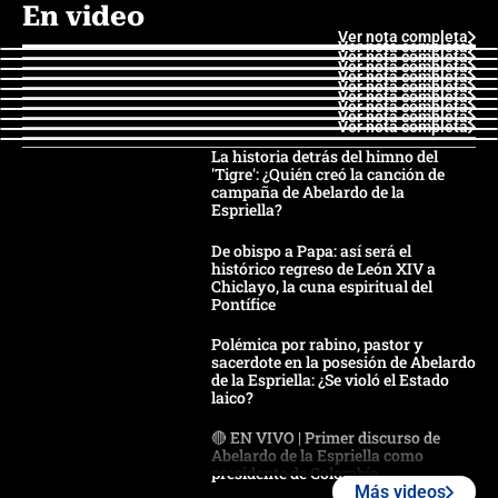
En video
Ver nota completa
Ver nota completa
Ver nota completa
Ver nota completa
Ver nota completa
Ver nota completa
Ver nota completa
Ver nota completa
Ver nota completa
Ver nota completa
La historia detrás del himno del
'Tigre': ¿Quién creó la canción de
campaña de Abelardo de la
Espriella?
De obispo a Papa: así será el
histórico regreso de León XIV a
Chiclayo, la cuna espiritual del
Pontífice
Polémica por rabino, pastor y
sacerdote en la posesión de Abelardo
de la Espriella: ¿Se violó el Estado
laico?
🔴 EN VIVO | Primer discurso de
Abelardo de la Espriella como
presidente de Colombia
Más videos