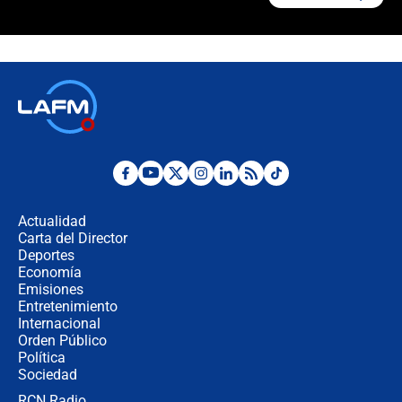
¿La posesión de Abelardo De la
Espriella en Cali inicia la
descentralización en Colombia? Esto
respondió el alcalde Eder
Así será la posesión de Abelardo de
la Espriella este 7 de agosto:
cronograma oficial y detalles clave
Desde dermatitis hasta infecciones:
los riesgos de usar cascos de motos
de aplicaciones de transporte
Actualidad
Carta del Director
¿Cómo comprar dólares desde el
Deportes
celular? Requisitos, pasos y
Economía
recomendaciones
Emisiones
Entretenimiento
Internacional
Las seis de las 6 con Juan Lozano |
Orden Público
jueves 6 de agosto de 2026
Política
Sociedad
RCN Radio