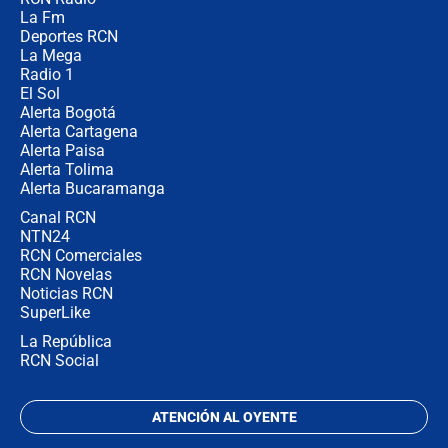
Posesión de Abelardo De La Espriella
La Fm
en Cali: ¿qué pasará con los
congresistas del Pacto Histórico que
Deportes RCN
no asistirán?
La Mega
Radio 1
El Sol
Alerta Bogotá
Alerta Cartagena
Alerta Paisa
Alerta Tolima
Alerta Bucaramanga
Canal RCN
NTN24
RCN Comerciales
RCN Novelas
Noticias RCN
SuperLike
La República
RCN Social
ATENCIÓN AL OYENTE