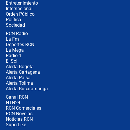
Entretenimiento
Internacional
Las seis de las 6 con Juan Lozano |
Orden Público
jueves 6 de agosto de 2026
Política
Sociedad
RCN Radio
Posesión de Abelardo De La Espriella
La Fm
en Cali: ¿qué pasará con los
congresistas del Pacto Histórico que
Deportes RCN
no asistirán?
La Mega
Radio 1
El Sol
Alerta Bogotá
Alerta Cartagena
Alerta Paisa
Alerta Tolima
Alerta Bucaramanga
Canal RCN
NTN24
RCN Comerciales
RCN Novelas
Noticias RCN
SuperLike