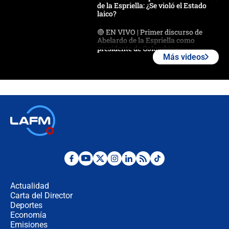
de la Espriella: ¿Se violó el Estado
laico?
🔴 EN VIVO | Primer discurso de
Abelardo de la Espriella como
presidente de Colombia
Más videos
¿La posesión de Abelardo De la
Espriella en Cali inicia la
descentralización en Colombia? Esto
respondió el alcalde Eder
Así será la posesión de Abelardo de
la Espriella este 7 de agosto:
cronograma oficial y detalles clave
Desde dermatitis hasta infecciones:
los riesgos de usar cascos de motos
de aplicaciones de transporte
Actualidad
Carta del Director
¿Cómo comprar dólares desde el
Deportes
celular? Requisitos, pasos y
Economía
recomendaciones
Emisiones