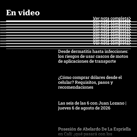
En video
Ver nota completa
Ver nota completa
Ver nota completa
Ver nota completa
Ver nota completa
Ver nota completa
Ver nota completa
Ver nota completa
Ver nota completa
Ver nota completa
Desde dermatitis hasta infecciones:
los riesgos de usar cascos de motos
de aplicaciones de transporte
¿Cómo comprar dólares desde el
celular? Requisitos, pasos y
recomendaciones
Las seis de las 6 con Juan Lozano |
jueves 6 de agosto de 2026
Posesión de Abelardo De La Espriella
en Cali: ¿qué pasará con los