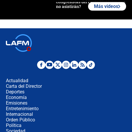
congresistas del Pacto Histórico que
no asistirán?
Más videos
Álvaro Uribe asistirá a la posesión y
crece el pulso por la elección del
contralor
🔴 EN VIVO | Noticiero La FM con
Juan Lozano - 6 de agosto de 2026
¿Por qué De la Espriella gobernará
desde Barranquilla? Experto explica
la razón
Actualidad
Carta del Director
Estratega de Abelardo de la Espriella
Deportes
revela cómo venció a la “casta
Economía
política” en campaña: “Estaba
Emisiones
completamente seguro”
Entretenimiento
Internacional
Alias ‘Calarcá’ habría pagado $60
Orden Público
millones al mes a un supuesto
Política
coronel para filtrar información del
Ejército
Sociedad