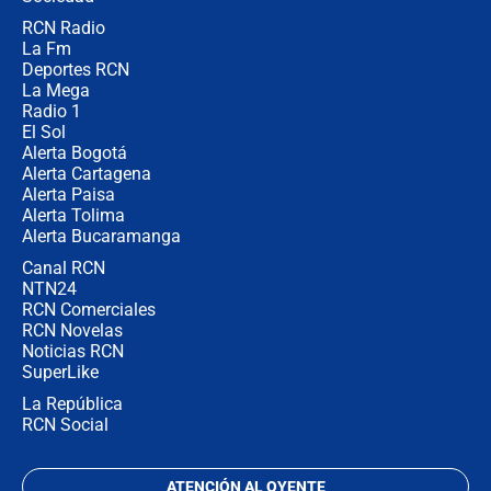
RCN Radio
Las razones para escoger al nuevo
La Fm
director de la Policía
Deportes RCN
La Mega
Radio 1
El Sol
Alerta Bogotá
Alerta Cartagena
Alerta Paisa
Alerta Tolima
Alerta Bucaramanga
Canal RCN
NTN24
RCN Comerciales
RCN Novelas
Noticias RCN
SuperLike
La República
RCN Social
ATENCIÓN AL OYENTE