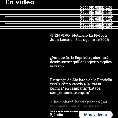
En video
Ver nota completa
Ver nota completa
Ver nota completa
Ver nota completa
Ver nota completa
Ver nota completa
Ver nota completa
Ver nota completa
Ver nota completa
Ver nota completa
🔴 EN VIVO | Noticiero La FM con
Juan Lozano - 6 de agosto de 2026
¿Por qué De la Espriella gobernará
desde Barranquilla? Experto explica
la razón
Estratega de Abelardo de la Espriella
revela cómo venció a la “casta
política” en campaña: “Estaba
completamente seguro”
Alias ‘Calarcá’ habría pagado $60
millones al mes a un supuesto
coronel para filtrar información del
Ejército
Más videos