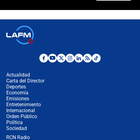
Las razones para escoger al nuevo
director de la Policía
"Prohibir es la salida fácil": ¿Qué
futuro les espera a las cabalgatas en
Colombia?
Ministro de Defensa no descarta el
uso de la UNDMO ante posibles
disturbios durante la posesión
Actualidad
Carta del Director
"No hubo fraude ni posibilidad de
Deportes
fraude": Auditoría respondió a
Economía
señalamientos de Petro sobre
Emisiones
elección de Abelardo de La Espriella
Entretenimiento
Internacional
Tras su posesión, presidente De la
Orden Público
Espriella empieza gira por regiones
Política
donde perdió
Sociedad
RCN Radio
Las seis de las 6 con Juan Lozano |