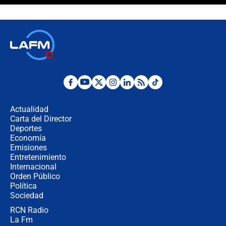
celular? Requisitos, pasos y
recomendaciones
Las seis de las 6 con Juan Lozano |
jueves 6 de agosto de 2026
Posesión de Abelardo De La Espriella
en Cali: ¿qué pasará con los
congresistas del Pacto Histórico que
Actualidad
no asistirán?
Carta del Director
Álvaro Uribe asistirá a la posesión y
Deportes
crece el pulso por la elección del
Economía
contralor
Emisiones
Entretenimiento
Internacional
🔴 EN VIVO | Noticiero La FM con
Orden Público
Juan Lozano - 6 de agosto de 2026
Política
Sociedad
RCN Radio
¿Por qué De la Espriella gobernará
La Fm
desde Barranquilla? Experto explica