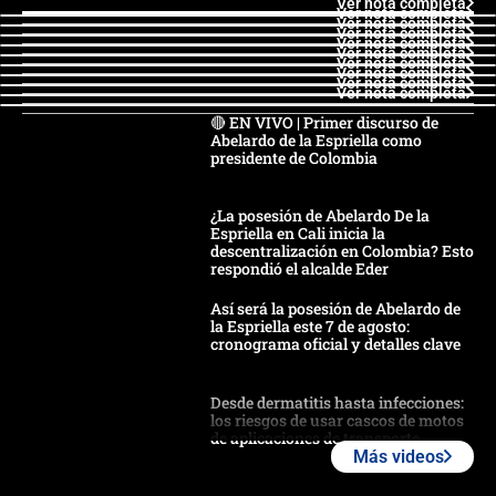
Ver nota completa
Ver nota completa
Ver nota completa
Ver nota completa
Ver nota completa
Ver nota completa
Ver nota completa
Ver nota completa
Ver nota completa
Ver nota completa
🔴 EN VIVO | Primer discurso de
Abelardo de la Espriella como
presidente de Colombia
¿La posesión de Abelardo De la
Espriella en Cali inicia la
descentralización en Colombia? Esto
respondió el alcalde Eder
Así será la posesión de Abelardo de
la Espriella este 7 de agosto:
cronograma oficial y detalles clave
Desde dermatitis hasta infecciones:
los riesgos de usar cascos de motos
de aplicaciones de transporte
Más videos
¿Cómo comprar dólares desde el