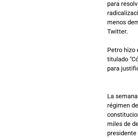
para resol
radicaliza
menos demo
Twitter.
Petro hizo 
titulado "C
para justif
La semana 
régimen de
constituci
miles de de
presidente 