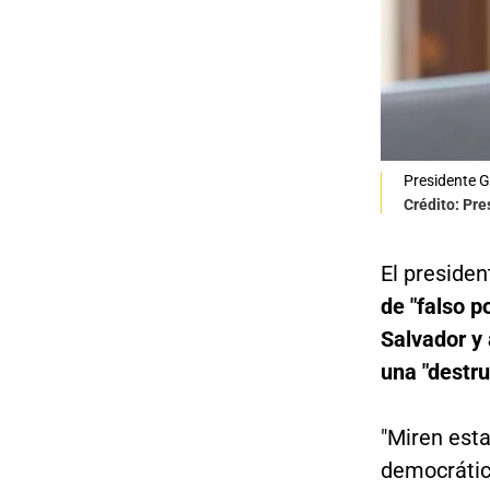
Presidente 
Crédito: Pre
El preside
de "falso p
Salvador y
una "destr
"Miren esta
democrátic