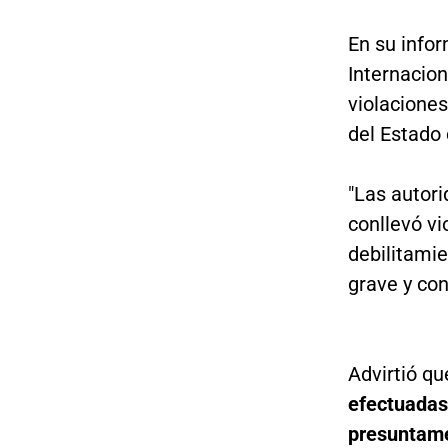
En su infor
Internacion
violacione
del Estado 
"Las autor
conllevó v
debilitamie
grave y con
Advirtió qu
efectuadas
presuntame