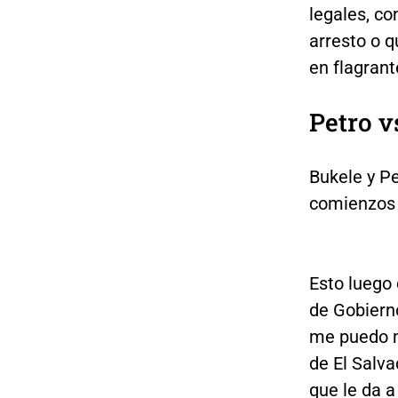
legales, c
arresto o q
en flagrante
Petro v
Bukele y P
comienzos
Esto luego
de Gobierno
me puedo m
de El Salva
que le da a