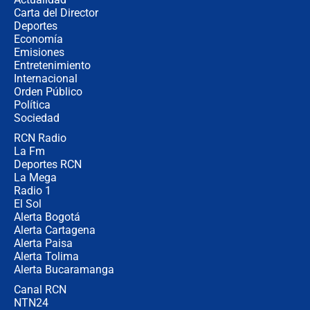
Carta del Director
"No hubo fraude ni posibilidad de
Deportes
fraude": Auditoría respondió a
Economía
señalamientos de Petro sobre
Emisiones
elección de Abelardo de La Espriella
Entretenimiento
Internacional
Tras su posesión, presidente De la
Orden Público
Espriella empieza gira por regiones
Política
donde perdió
Sociedad
RCN Radio
Las seis de las 6 con Juan Lozano |
La Fm
miércoles 5 de agosto de 2026
Deportes RCN
La Mega
Radio 1
El Sol
Alerta Bogotá
Alerta Cartagena
Alerta Paisa
Alerta Tolima
Alerta Bucaramanga
Canal RCN
NTN24