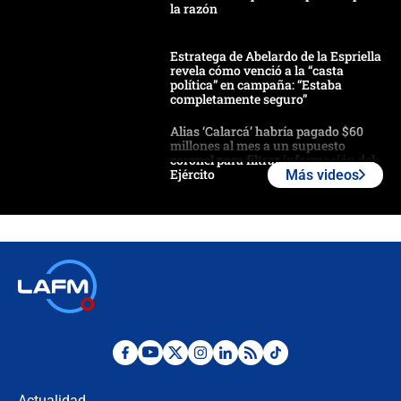
la razón
Estratega de Abelardo de la Espriella
revela cómo venció a la “casta
política” en campaña: “Estaba
completamente seguro”
Alias ‘Calarcá’ habría pagado $60
millones al mes a un supuesto
coronel para filtrar información del
Ejército
Más videos
Las razones para escoger al nuevo
director de la Policía
"Prohibir es la salida fácil": ¿Qué
futuro les espera a las cabalgatas en
Colombia?
Ministro de Defensa no descarta el
uso de la UNDMO ante posibles
disturbios durante la posesión
Actualidad