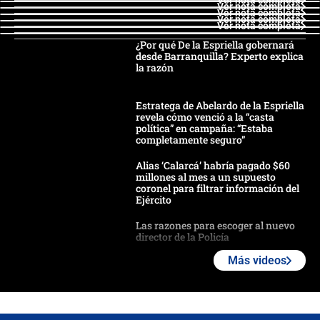
Ver nota completa
Ver nota completa
Ver nota completa
Ver nota completa
Ver nota completa
¿Por qué De la Espriella gobernará
desde Barranquilla? Experto explica
la razón
Estratega de Abelardo de la Espriella
revela cómo venció a la “casta
política” en campaña: “Estaba
completamente seguro”
Alias ‘Calarcá’ habría pagado $60
millones al mes a un supuesto
coronel para filtrar información del
Ejército
Las razones para escoger al nuevo
director de la Policía
Más videos
"Prohibir es la salida fácil": ¿Qué
futuro les espera a las cabalgatas en
Colombia?