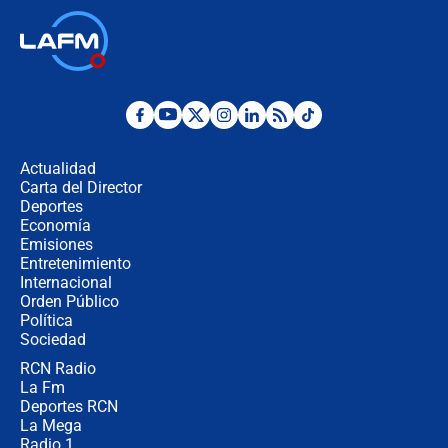
Ministro de Defensa no descarta el
uso de la UNDMO ante posibles
disturbios durante la posesión
"No hubo fraude ni posibilidad de
fraude": Auditoría respondió a
señalamientos de Petro sobre
Actualidad
elección de Abelardo de La Espriella
Carta del Director
Tras su posesión, presidente De la
Deportes
Espriella empieza gira por regiones
Economía
donde perdió
Emisiones
Entretenimiento
Internacional
Las seis de las 6 con Juan Lozano |
Orden Público
miércoles 5 de agosto de 2026
Política
Sociedad
RCN Radio
🔴 EN VIVO | Noticiero La FM con
La Fm
Juan Lozano - 5 de agosto de 2026
Deportes RCN
La Mega
Radio 1