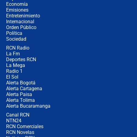
Espriella empieza gira por regiones
Economía
donde perdió
Emisiones
Entretenimiento
Internacional
Las seis de las 6 con Juan Lozano |
Orden Público
miércoles 5 de agosto de 2026
Política
Sociedad
RCN Radio
🔴 EN VIVO | Noticiero La FM con
La Fm
Juan Lozano - 5 de agosto de 2026
Deportes RCN
La Mega
Radio 1
El Sol
Alerta Bogotá
Alerta Cartagena
Alerta Paisa
Alerta Tolima
Alerta Bucaramanga
Canal RCN
NTN24
RCN Comerciales
RCN Novelas