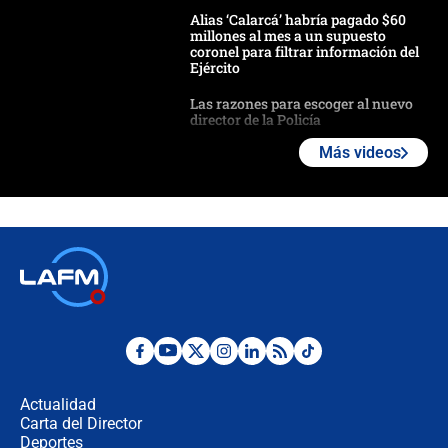
Alias ‘Calarcá’ habría pagado $60
millones al mes a un supuesto
coronel para filtrar información del
Ejército
Las razones para escoger al nuevo
director de la Policía
Más videos
"Prohibir es la salida fácil": ¿Qué
futuro les espera a las cabalgatas en
Colombia?
Ministro de Defensa no descarta el
uso de la UNDMO ante posibles
disturbios durante la posesión
"No hubo fraude ni posibilidad de
fraude": Auditoría respondió a
señalamientos de Petro sobre
Actualidad
elección de Abelardo de La Espriella
Carta del Director
Tras su posesión, presidente De la
Deportes