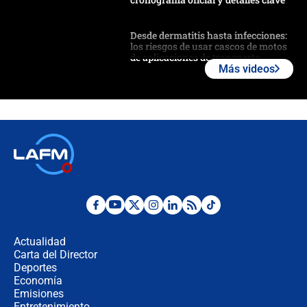
Desde dermatitis hasta infecciones:
los riesgos de usar cascos de motos
de aplicaciones de transporte
Más videos
¿Cómo comprar dólares desde el
celular? Requisitos, pasos y
recomendaciones
Las seis de las 6 con Juan Lozano |
jueves 6 de agosto de 2026
Posesión de Abelardo De La Espriella
en Cali: ¿qué pasará con los
congresistas del Pacto Histórico que
Actualidad
no asistirán?
Carta del Director
Álvaro Uribe asistirá a la posesión y
Deportes
crece el pulso por la elección del
Economía
contralor
Emisiones
Entretenimiento