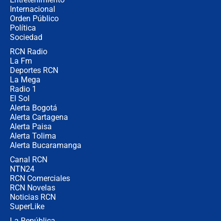
Internacional
🔴 EN VIVO | Noticiero La FM con
Orden Público
Juan Lozano - 6 de agosto de 2026
Política
Sociedad
RCN Radio
¿Por qué De la Espriella gobernará
La Fm
desde Barranquilla? Experto explica
la razón
Deportes RCN
La Mega
Radio 1
El Sol
Alerta Bogotá
Alerta Cartagena
Alerta Paisa
Alerta Tolima
Alerta Bucaramanga
Canal RCN
NTN24
RCN Comerciales
RCN Novelas
Noticias RCN
SuperLike
La República