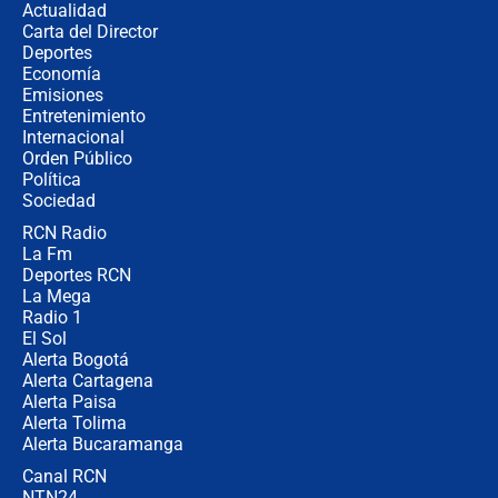
Actualidad
Carta del Director
¿Cómo comprar dólares desde el
Deportes
celular? Requisitos, pasos y
Economía
recomendaciones
Emisiones
Entretenimiento
Internacional
Las seis de las 6 con Juan Lozano |
Orden Público
jueves 6 de agosto de 2026
Política
Sociedad
RCN Radio
Posesión de Abelardo De La Espriella
La Fm
en Cali: ¿qué pasará con los
congresistas del Pacto Histórico que
Deportes RCN
no asistirán?
La Mega
Radio 1
El Sol
Alerta Bogotá
Alerta Cartagena
Alerta Paisa
Alerta Tolima
Alerta Bucaramanga
Canal RCN
NTN24