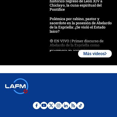
histórico regreso de León XIV a
Chiclayo, la cuna espiritual del
Pontífice
Polémica por rabino, pastor y
sacerdote en la posesión de Abelardo
de la Espriella: ¿Se violó el Estado
laico?
🔴 EN VIVO | Primer discurso de
Abelardo de la Espriella como
presidente de Colombia
Más videos
¿La posesión de Abelardo De la
Espriella en Cali inicia la
descentralización en Colombia? Esto
respondió el alcalde Eder
Así será la posesión de Abelardo de
la Espriella este 7 de agosto:
cronograma oficial y detalles clave
Desde dermatitis hasta infecciones:
los riesgos de usar cascos de motos
de aplicaciones de transporte