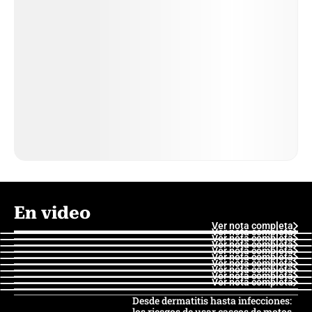
En video
Ver nota completa
Ver nota completa
Ver nota completa
Ver nota completa
Ver nota completa
Ver nota completa
Ver nota completa
Ver nota completa
Ver nota completa
Ver nota completa
Desde dermatitis hasta infecciones:
los riesgos de usar cascos de motos