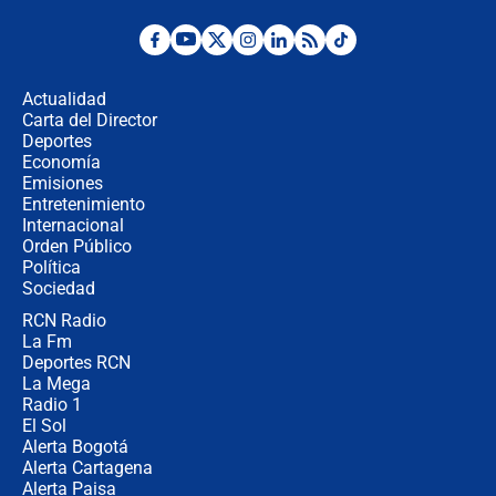
¿Por qué De la Espriella gobernará
desde Barranquilla? Experto explica
la razón
Actualidad
Carta del Director
Estratega de Abelardo de la Espriella
Deportes
revela cómo venció a la “casta
Economía
política” en campaña: “Estaba
Emisiones
completamente seguro”
Entretenimiento
Internacional
Alias ‘Calarcá’ habría pagado $60
Orden Público
millones al mes a un supuesto
Política
coronel para filtrar información del
Ejército
Sociedad
RCN Radio
Las razones para escoger al nuevo
La Fm
director de la Policía
Deportes RCN
La Mega
Radio 1
El Sol
Alerta Bogotá
Alerta Cartagena
Alerta Paisa