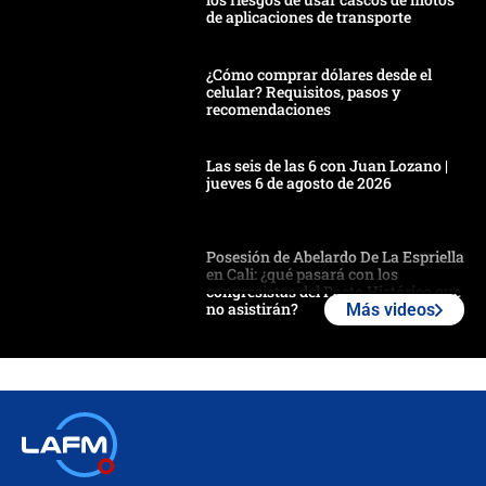
de aplicaciones de transporte
¿Cómo comprar dólares desde el
celular? Requisitos, pasos y
recomendaciones
Las seis de las 6 con Juan Lozano |
jueves 6 de agosto de 2026
Posesión de Abelardo De La Espriella
en Cali: ¿qué pasará con los
congresistas del Pacto Histórico que
no asistirán?
Más videos
Álvaro Uribe asistirá a la posesión y
crece el pulso por la elección del
contralor
🔴 EN VIVO | Noticiero La FM con
Juan Lozano - 6 de agosto de 2026