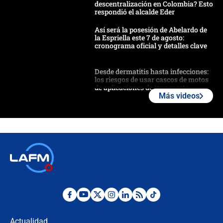
descentralización en Colombia? Esto
respondió el alcalde Eder
Así será la posesión de Abelardo de
la Espriella este 7 de agosto:
cronograma oficial y detalles clave
Desde dermatitis hasta infecciones:
los riesgos de usar cascos de motos
de aplicaciones de transporte
Más videos
¿Cómo comprar dólares desde el
celular? Requisitos, pasos y
recomendaciones
Las seis de las 6 con Juan Lozano |
jueves 6 de agosto de 2026
Posesión de Abelardo De La Espriella
en Cali: ¿qué pasará con los
congresistas del Pacto Histórico que
Actualidad
no asistirán?