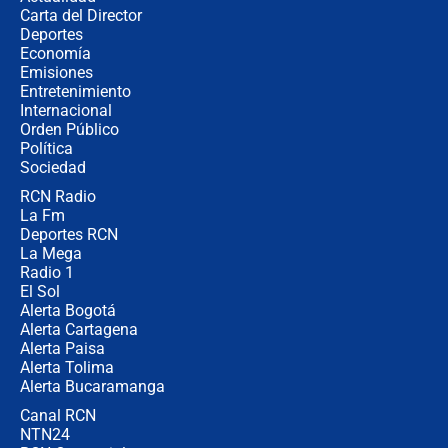
Carta del Director
Álvaro Uribe asistirá a la posesión y
Deportes
crece el pulso por la elección del
Economía
contralor
Emisiones
Entretenimiento
Internacional
🔴 EN VIVO | Noticiero La FM con
Orden Público
Juan Lozano - 6 de agosto de 2026
Política
Sociedad
RCN Radio
¿Por qué De la Espriella gobernará
La Fm
desde Barranquilla? Experto explica
la razón
Deportes RCN
La Mega
Radio 1
El Sol
Alerta Bogotá
Alerta Cartagena
Alerta Paisa
Alerta Tolima
Alerta Bucaramanga
Canal RCN
NTN24