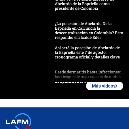
Abelardo de la Espriella como
presidente de Colombia
¿La posesión de Abelardo De la
Espriella en Cali inicia la
descentralización en Colombia? Esto
respondió el alcalde Eder
Así será la posesión de Abelardo de
la Espriella este 7 de agosto:
cronograma oficial y detalles clave
Desde dermatitis hasta infecciones:
los riesgos de usar cascos de motos
de aplicaciones de transporte
Más videos
¿Cómo comprar dólares desde el
celular? Requisitos, pasos y
recomendaciones
Las seis de las 6 con Juan Lozano |
jueves 6 de agosto de 2026