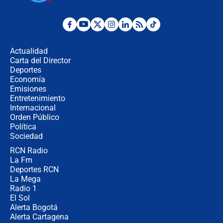
Posesión de Abelardo De La Espriella
en Cali: ¿qué pasará con los
congresistas del Pacto Histórico que
Actualidad
no asistirán?
Carta del Director
Álvaro Uribe asistirá a la posesión y
Deportes
crece el pulso por la elección del
Economía
contralor
Emisiones
Entretenimiento
Internacional
🔴 EN VIVO | Noticiero La FM con
Orden Público
Juan Lozano - 6 de agosto de 2026
Política
Sociedad
RCN Radio
¿Por qué De la Espriella gobernará
La Fm
desde Barranquilla? Experto explica
la razón
Deportes RCN
La Mega
Radio 1
El Sol
Alerta Bogotá
Alerta Cartagena