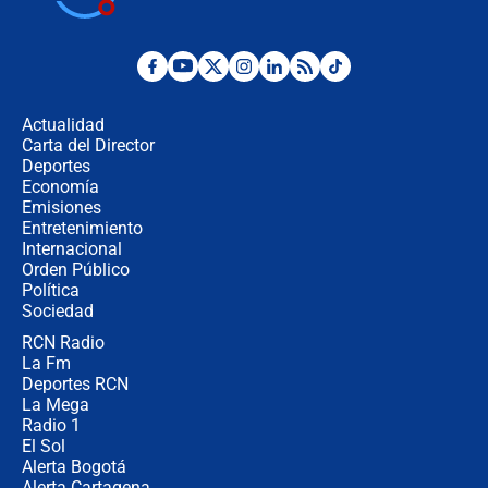
¿Por qué De la Espriella gobernará
desde Barranquilla? Experto explica
la razón
Actualidad
Carta del Director
Estratega de Abelardo de la Espriella
Deportes
revela cómo venció a la “casta
Economía
política” en campaña: “Estaba
Emisiones
completamente seguro”
Entretenimiento
Internacional
Alias ‘Calarcá’ habría pagado $60
Orden Público
millones al mes a un supuesto
Política
coronel para filtrar información del
Ejército
Sociedad
RCN Radio
Las razones para escoger al nuevo
La Fm
director de la Policía
Deportes RCN
La Mega
Radio 1
El Sol
Alerta Bogotá
Alerta Cartagena