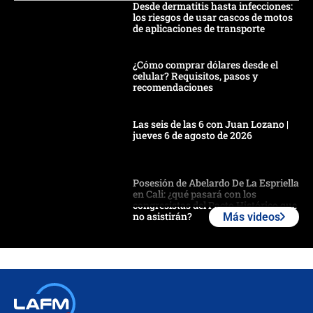
Desde dermatitis hasta infecciones:
los riesgos de usar cascos de motos
de aplicaciones de transporte
¿Cómo comprar dólares desde el
celular? Requisitos, pasos y
recomendaciones
Las seis de las 6 con Juan Lozano |
jueves 6 de agosto de 2026
Posesión de Abelardo De La Espriella
en Cali: ¿qué pasará con los
congresistas del Pacto Histórico que
no asistirán?
Más videos
Álvaro Uribe asistirá a la posesión y
crece el pulso por la elección del
contralor
🔴 EN VIVO | Noticiero La FM con
Juan Lozano - 6 de agosto de 2026