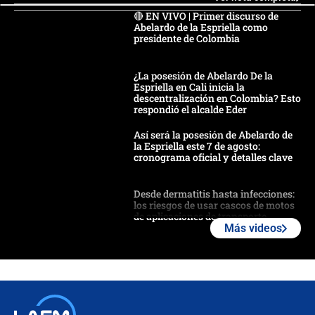
🔴 EN VIVO | Primer discurso de
Abelardo de la Espriella como
presidente de Colombia
¿La posesión de Abelardo De la
Espriella en Cali inicia la
descentralización en Colombia? Esto
respondió el alcalde Eder
Así será la posesión de Abelardo de
la Espriella este 7 de agosto:
cronograma oficial y detalles clave
Desde dermatitis hasta infecciones:
los riesgos de usar cascos de motos
de aplicaciones de transporte
Más videos
¿Cómo comprar dólares desde el
celular? Requisitos, pasos y
recomendaciones
Las seis de las 6 con Juan Lozano |