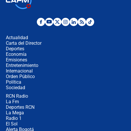
jueves 6 de agosto de 2026
Posesión de Abelardo De La Espriella
en Cali: ¿qué pasará con los
congresistas del Pacto Histórico que
Actualidad
no asistirán?
Carta del Director
Álvaro Uribe asistirá a la posesión y
Deportes
crece el pulso por la elección del
Economía
contralor
Emisiones
Entretenimiento
Internacional
🔴 EN VIVO | Noticiero La FM con
Orden Público
Juan Lozano - 6 de agosto de 2026
Política
Sociedad
RCN Radio
¿Por qué De la Espriella gobernará
La Fm
desde Barranquilla? Experto explica
la razón
Deportes RCN
La Mega
Radio 1
El Sol
Alerta Bogotá