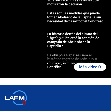
Total de Petro?: Las razones que
motivaron la decisión
Estas son las medidas que puede
tomar Abelardo de la Espriella sin
necesidad de pasar por el Congreso
La historia detrás del himno del
'Tigre': ¿Quién creó la canción de
campaña de Abelardo de la
Espriella?
De obispo a Papa: así será el
histórico regreso de León XIV a
Chiclayo, la cuna espiritual del
Pontífice
Más videos
Polémica por rabino, pastor y
sacerdote en la posesión de Abelardo
de la Espriella: ¿Se violó el Estado
laico?
🔴 EN VIVO | Primer discurso de
Abelardo de la Espriella como
presidente de Colombia