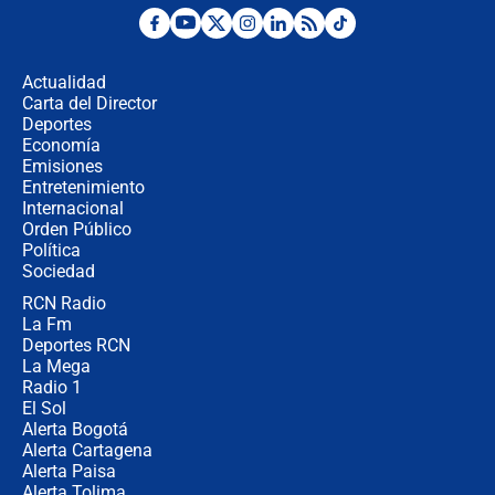
¿La posesión de Abelardo De la
Espriella en Cali inicia la
descentralización en Colombia? Esto
Actualidad
respondió el alcalde Eder
Carta del Director
Así será la posesión de Abelardo de
Deportes
la Espriella este 7 de agosto:
Economía
cronograma oficial y detalles clave
Emisiones
Entretenimiento
Internacional
Desde dermatitis hasta infecciones:
Orden Público
los riesgos de usar cascos de motos
Política
de aplicaciones de transporte
Sociedad
RCN Radio
¿Cómo comprar dólares desde el
La Fm
celular? Requisitos, pasos y
recomendaciones
Deportes RCN
La Mega
Radio 1
El Sol
Alerta Bogotá
Alerta Cartagena
Alerta Paisa
Alerta Tolima