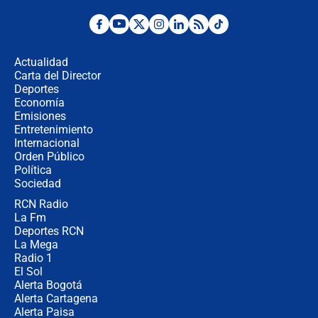
elección de Abelardo de La Espriella
Tras su posesión, presidente De la
Espriella empieza gira por regiones
donde perdió
Actualidad
Carta del Director
Las seis de las 6 con Juan Lozano |
Deportes
miércoles 5 de agosto de 2026
Economía
Emisiones
Entretenimiento
Internacional
🔴 EN VIVO | Noticiero La FM con
Orden Público
Juan Lozano - 5 de agosto de 2026
Política
Sociedad
RCN Radio
La petición de los empresarios al
La Fm
gobierno de De la Espriella antes del
Congreso de la ANDI
Deportes RCN
La Mega
Radio 1
El Sol
Alerta Bogotá
Alerta Cartagena
Alerta Paisa