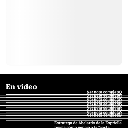
En video
Ver nota completa
Ver nota completa
Ver nota completa
Ver nota completa
Ver nota completa
Ver nota completa
Ver nota completa
Ver nota completa
Ver nota completa
Ver nota completa
Estratega de Abelardo de la Espriella
revela cómo venció a la “casta