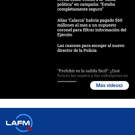
política” en campaña: “Estaba
completamente seguro”
Alias ‘Calarcá’ habría pagado $60
millones al mes a un supuesto
coronel para filtrar información del
Ejército
Las razones para escoger al nuevo
director de la Policía
"Prohibir es la salida fácil": ¿Qué
futuro les espera a las cabalgatas en
Colombia?
Más videos
Ministro de Defensa no descarta el
uso de la UNDMO ante posibles
disturbios durante la posesión
"No hubo fraude ni posibilidad de
fraude": Auditoría respondió a
señalamientos de Petro sobre