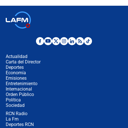
Colombia?
Ministro de Defensa no descarta el
uso de la UNDMO ante posibles
disturbios durante la posesión
"No hubo fraude ni posibilidad de
fraude": Auditoría respondió a
señalamientos de Petro sobre
Actualidad
elección de Abelardo de La Espriella
Carta del Director
Tras su posesión, presidente De la
Deportes
Espriella empieza gira por regiones
Economía
donde perdió
Emisiones
Entretenimiento
Internacional
Las seis de las 6 con Juan Lozano |
Orden Público
miércoles 5 de agosto de 2026
Política
Sociedad
RCN Radio
🔴 EN VIVO | Noticiero La FM con
La Fm
Juan Lozano - 5 de agosto de 2026
Deportes RCN