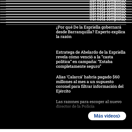
Ver nota completa
Ver nota completa
Ver nota completa
Ver nota completa
Ver nota completa
Ver nota completa
Ver nota completa
Ver nota completa
¿Por qué De la Espriella gobernará
desde Barranquilla? Experto explica
la razón
Estratega de Abelardo de la Espriella
revela cómo venció a la “casta
política” en campaña: “Estaba
completamente seguro”
Alias ‘Calarcá’ habría pagado $60
millones al mes a un supuesto
coronel para filtrar información del
Ejército
Las razones para escoger al nuevo
director de la Policía
Más videos
"Prohibir es la salida fácil": ¿Qué
futuro les espera a las cabalgatas en