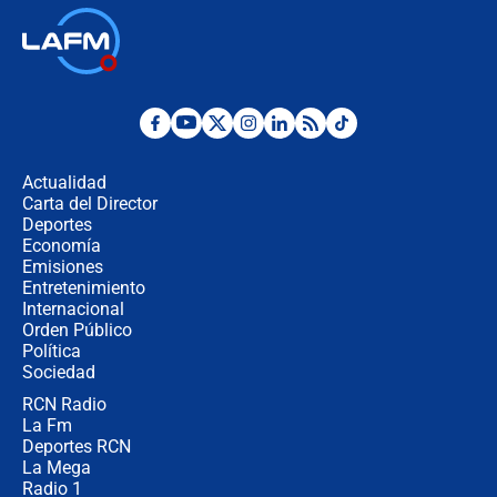
Terremoto en Cali: colapsó edificio
de tres pisos y rescataron a una
niña entre los escombros
Fuerte temblor en Colombia hoy:
evacúan edificios y reportan daños
en Pereira, Armenia y Medellín
Actualidad
Carta del Director
Fuerte terremoto en Colombia se
Deportes
registró hoy 10 de agosto; sacudida
Economía
se sintió en varias ciudades
Emisiones
Entretenimiento
Internacional
🔴 EN VIVO | Noticiero La FM con
Orden Público
Juan Lozano - 10 de agosto de 2026
Política
Sociedad
RCN Radio
¿Por qué trasladaron desde Itagüí a
La Fm
jefes criminales ligados a la Paz
Total de Petro?: Las razones que
Deportes RCN
motivaron la decisión
La Mega
Radio 1