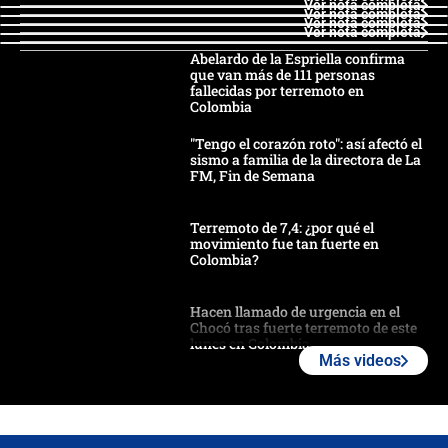
Ver nota completa
Ver nota completa
Ver nota completa
Ver nota completa
Abelardo de la Espriella confirma
que van más de 111 personas
fallecidas por terremoto en
Colombia
"Tengo el corazón roto": así afectó el
sismo a familia de la directora de La
FM, Fin de Semana
Terremoto de 7,4: ¿por qué el
movimiento fue tan fuerte en
Colombia?
Hacen llamado de urgencia en el
Chocó tras fuerte terremoto de este
lunes en Colombia
Más videos
Estas fueron las medidas que activó
la UNGRD tras el fuerte terremoto de
7,4 hoy en Colombia